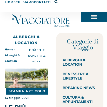
HOME
CHI SIAMO
CONTATTI
ALBERGHI &
Categorie di
LOCATION
Viaggio
Home
-
LE PIÙ BELLE
Alberghi &
PISCINE TRA LE
ALBERGHI &
Location
VIGNE
LOCATION
BENESSERE &
LIFESTYLE
BREAKING NEWS
STAMPA ARTICOLO
CULTURA &
13 Maggio 2021
APPUNTAMENTI