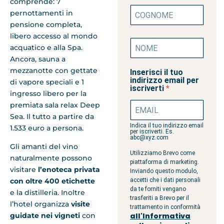
comprende: 7
pernottamenti in
pensione completa,
libero accesso al mondo
acquatico e alla Spa.
Ancora, sauna a
mezzanotte con gettate
Inserisci il tuo
indirizzo email per
di vapore speciali e 1
iscriverti
ingresso libero per la
premiata sala relax Deep
Sea. Il tutto a partire da
Indica il tuo indirizzo email
1.533 euro a persona.
per iscriverti. Es.
abc@xyz.com
Gli amanti del vino
Utilizziamo Brevo come
naturalmente possono
piattaforma di marketing.
visitare
l’enoteca privata
Inviando questo modulo,
accetti che i dati personali
con oltre 400 etichette
da te forniti vengano
e la distilleria. Inoltre
trasferiti a Brevo per il
l’hotel organizza
visite
trattamento in conformità
all'Informativa
guidate nei vigneti
con