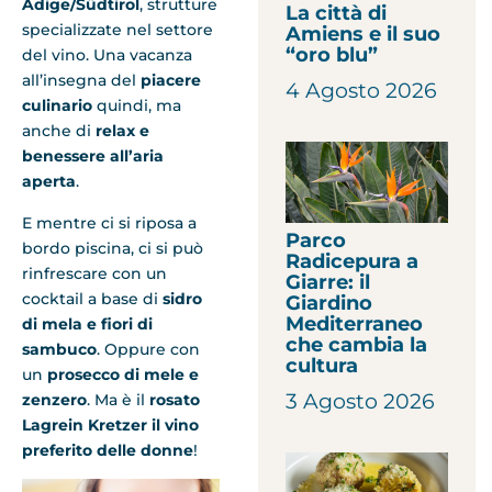
Adige/Südtirol
, strutture
La città di
specializzate nel settore
Amiens e il suo
“oro blu”
del vino. Una vacanza
all’insegna del
piacere
4 Agosto 2026
culinario
quindi, ma
anche di
relax e
benessere all’aria
aperta
.
E mentre ci si riposa a
Parco
bordo piscina, ci si può
Radicepura a
rinfrescare con un
Giarre: il
cocktail a base di
sidro
Giardino
Mediterraneo
di mela e fiori di
che cambia la
sambuco
. Oppure con
cultura
un
prosecco di mele e
3 Agosto 2026
zenzero
. Ma è il
rosato
Lagrein Kretzer il vino
preferito delle donne
!