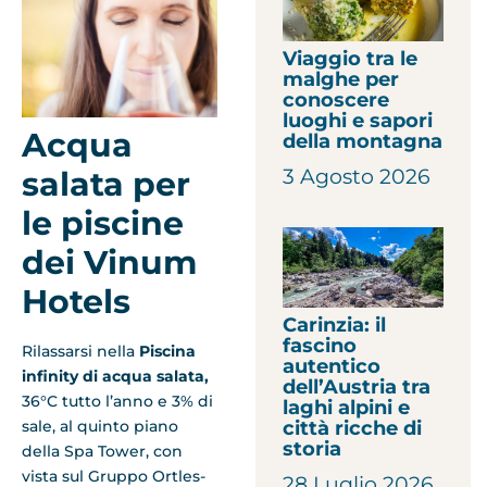
Viaggio tra le
malghe per
conoscere
luoghi e sapori
Acqua
della montagna
3 Agosto 2026
salata per
le piscine
dei Vinum
Hotels
Carinzia: il
fascino
Rilassarsi nella
Piscina
autentico
infinity di acqua salata,
dell’Austria tra
36°C tutto l’anno e 3% di
laghi alpini e
città ricche di
sale, al quinto piano
storia
della Spa Tower, con
vista sul Gruppo Ortles-
28 Luglio 2026