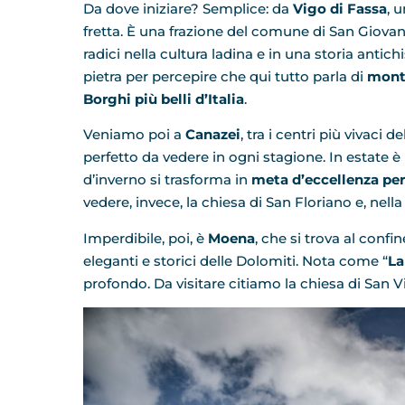
Da dove iniziare? Semplice: da
Vigo di Fassa
, 
fretta. È una frazione del comune di San Giovann
radici nella cultura ladina e in una storia antic
pietra per percepire che qui tutto parla di
mont
Borghi più belli d’Italia
.
Veniamo poi a
Canazei
, tra i centri più vivaci 
perfetto da vedere in ogni stagione. In estate è 
d’inverno si trasforma in
meta d’eccellenza per 
vedere, invece, la chiesa di San Floriano e, nell
Imperdibile, poi, è
Moena
, che si trova al confi
eleganti e storici delle Dolomiti. Nota come “
La
profondo. Da visitare citiamo la chiesa di San Vi