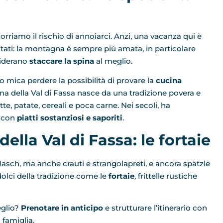
orriamo il rischio di annoiarci. Anzi, una vacanza qui è
itati: la montagna è sempre più amata, in particolare
iderano
staccare la spina
al meglio.
mo mica perdere la possibilità di provare la
cucina
na della Val di Fassa nasce da una tradizione povera e
te, patate, cereali e poca carne. Nei secoli, ha
, con
piatti sostanziosi e saporiti
.
della Val di Fassa: le fortaie
 gulasch, ma anche crauti e strangolapreti, e ancora spätzle
olci della tradizione come le
fortaie
, frittelle rustiche
eglio?
Prenotare in anticipo
e strutturare l’itinerario con
 famiglia.