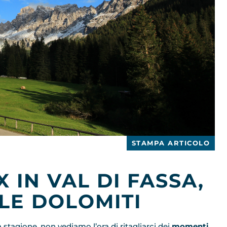
STAMPA ARTICOLO
 IN VAL DI FASSA,
LE DOLOMITI
 stagione, non vediamo l’ora di ritagliarci dei
momenti