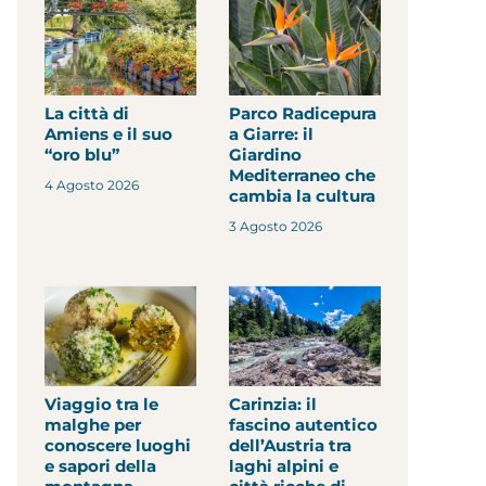
La città di
Parco Radicepura
Amiens e il suo
a Giarre: il
“oro blu”
Giardino
Mediterraneo che
4 Agosto 2026
cambia la cultura
3 Agosto 2026
Viaggio tra le
Carinzia: il
malghe per
fascino autentico
conoscere luoghi
dell’Austria tra
e sapori della
laghi alpini e