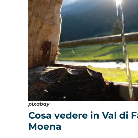
pixabay
Cosa vedere in Val di F
Moena