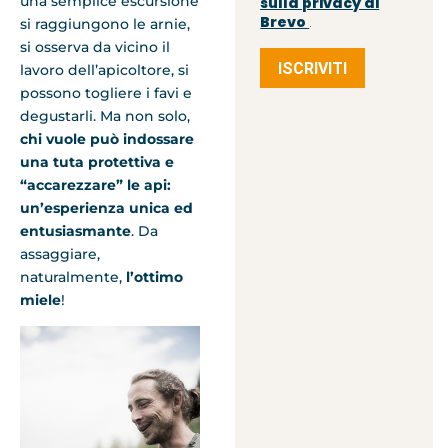
una semplice escursione
sulla privacy di
Brevo
si raggiungono le arnie,
.
si osserva da vicino il
ISCRIVITI
lavoro dell’apicoltore, si
possono togliere i favi e
degustarli. Ma non solo,
chi vuole può indossare
una tuta protettiva e
“accarezzare” le api:
un’esperienza unica ed
entusiasmante
. Da
assaggiare,
naturalmente,
l’ottimo
miele
!