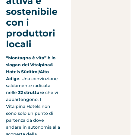
attiva e
sostenibile
con i
produttori
locali
“Montagna è vita” è lo
slogan dei Vitalpina®
Hotels Südtirol/Alto
Adige
. Una convinzione
saldamente radicata
nelle
32 strutture
che vi
appartengono. I
Vitalpina Hotels non
sono solo un punto di
partenza da dove
andare in autonomia alla
scoperta della