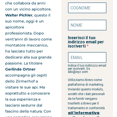
che collabora da anni
con un vicino apicoltore.
Walter Pichler
, questo il
suo nome, oggi è un
apicoltore
professionista. Dopo
Inserisci il tuo
vent’anni di lavoro come
indirizzo email per
montatore meccanico,
iscriverti
ha lasciato tutto per
dedicarsi alla sua grande
passione. La titolare
Indica il tuo indirizzo email
Gerlinde Ortner
per iscriverti. Es.
abc@xyz.com
accompagna gli ospiti
Utilizziamo Brevo come
dello Zirmerhof a
piattaforma di marketing.
visitare le sue api. Ma
Inviando questo modulo,
soprattutto a conoscere
accetti che i dati personali
la sua esperienza e
da te forniti vengano
trasferiti a Brevo per il
lasciarsi sedurre dal
trattamento in conformità
fascino della natura. Con
all'Informativa