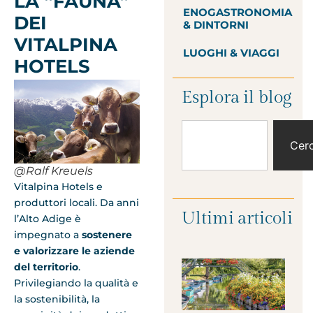
LA “FAUNA”
ENOGASTRONOMIA
DEI
& DINTORNI
VITALPINA
LUOGHI & VIAGGI
HOTELS
Esplora il blog
Cer
@Ralf Kreuels
Vitalpina Hotels e
produttori locali. Da anni
Ultimi articoli
l’Alto Adige è
impegnato a
sostenere
e valorizzare le aziende
del territorio
.
Privilegiando la qualità e
la sostenibilità, la