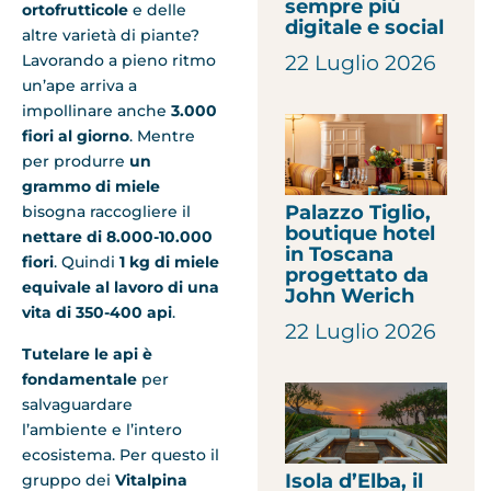
sempre più
ortofrutticole
e delle
digitale e social
altre varietà di piante?
Lavorando a pieno ritmo
22 Luglio 2026
un’ape arriva a
impollinare anche
3.000
fiori al giorno
. Mentre
per
produrre
un
grammo di miele
Palazzo Tiglio,
bisogna raccogliere il
boutique hotel
nettare di
8.000-10.000
in Toscana
fiori
. Quindi
1 kg di miele
progettato da
equivale al lavoro di una
John Werich
vita di 350-400 api
.
22 Luglio 2026
Tutelare le api è
fondamentale
per
salvaguardare
l’ambiente e l’intero
ecosistema. Per questo il
Isola d’Elba, il
gruppo dei
Vitalpina