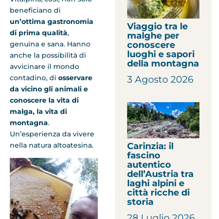
beneficiano di
un’ottima gastronomia
Viaggio tra le
di prima qualità
,
malghe per
conoscere
genuina e sana. Hanno
luoghi e sapori
anche la possibilità di
della montagna
avvicinare il mondo
contadino, di
osservare
3 Agosto 2026
da vicino gli animali e
conoscere la vita di
malga, la vita di
montagna
.
Un’esperienza da vivere
Carinzia: il
nella natura altoatesina.
fascino
autentico
dell’Austria tra
laghi alpini e
città ricche di
storia
28 Luglio 2026