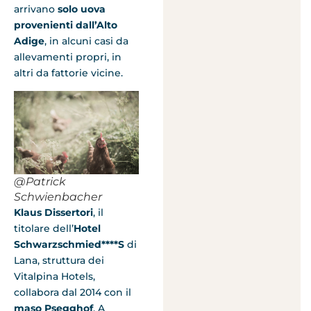
arrivano
solo uova
provenienti dall’Alto
Adige
, in alcuni casi da
allevamenti propri, in
altri da fattorie vicine.
@Patrick
Schwienbacher
Klaus Dissertori
, il
titolare dell’
Hotel
Schwarzschmied****S
di
Lana, struttura dei
Vitalpina Hotels,
collabora dal 2014 con il
maso Psegghof
. A