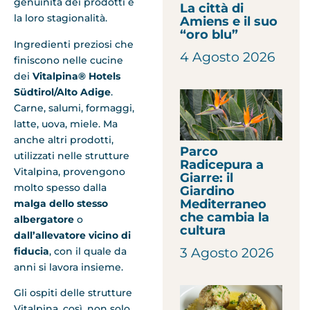
genuinità dei prodotti e
La città di
la loro stagionalità.
Amiens e il suo
“oro blu”
Ingredienti preziosi che
4 Agosto 2026
finiscono nelle cucine
dei
Vitalpina® Hotels
Südtirol/Alto Adige
.
Carne, salumi, formaggi,
latte, uova, miele. Ma
anche altri prodotti,
Parco
utilizzati nelle strutture
Radicepura a
Vitalpina, provengono
Giarre: il
molto spesso dalla
Giardino
Mediterraneo
malga dello stesso
che cambia la
albergatore
o
cultura
dall’allevatore vicino di
fiducia
, con il quale da
3 Agosto 2026
anni si lavora insieme.
Gli ospiti delle strutture
Vitalpina, così, non solo