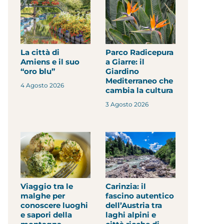
La città di
Parco Radicepura
Amiens e il suo
a Giarre: il
“oro blu”
Giardino
Mediterraneo che
4 Agosto 2026
cambia la cultura
3 Agosto 2026
Viaggio tra le
Carinzia: il
malghe per
fascino autentico
conoscere luoghi
dell’Austria tra
e sapori della
laghi alpini e