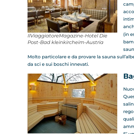
camp
acco
inti
anch
(in 
IlViaggiatoreMagazine-Hotel Die
bamb
Post-Bad kleinkircheim-Austria
saun
Molto particolare e da provare la sauna sull’al
da sci e sui boschi innevati.
Ba
Nuov
Ques
sali
regol
quali
ammo
E’ u