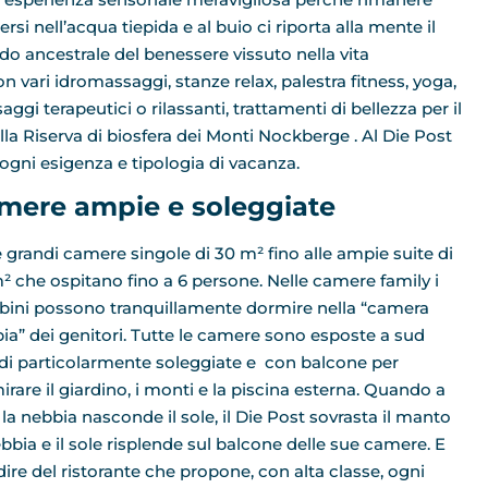
si nell’acqua tiepida e al buio ci riporta alla mente il
rdo ancestrale del benessere vissuto nella vita
n vari idromassaggi, stanze relax, palestra fitness, yoga,
gi terapeutici o rilassanti, trattamenti di bellezza per il
della Riserva di biosfera dei Monti Nockberge . Al Die Post
ogni esigenza e tipologia di vacanza.
mere ampie e soleggiate
e grandi camere singole di 30 m² fino alle ampie suite di
² che ospitano fino a 6 persone. Nelle camere family i
ini possono tranquillamente dormire nella “camera
ia” dei genitori. Tutte le camere sono esposte a sud
di particolarmente soleggiate e con balcone per
rare il giardino, i monti e la piscina esterna. Quando a
 la nebbia nasconde il sole, il Die Post sovrasta il manto
ebbia e il sole risplende sul balcone delle sue camere. E
dire del ristorante che propone, con alta classe, ogni