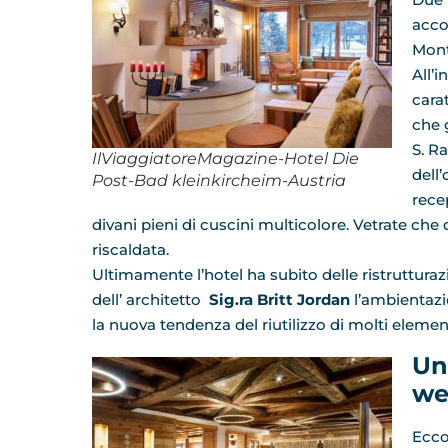
acco
Mont
All’i
cara
che 
S. Ra
IlViaggiatoreMagazine-Hotel Die
dell
Post-Bad kleinkircheim-Austria
rece
divani pieni di cuscini multicolore. Vetrate che
riscaldata.
Ultimamente l’hotel ha subito delle ristrutturaz
dell’ architetto
Sig.ra Britt Jordan
l’ambientazi
la nuova tendenza del riutilizzo di molti element
Un
we
Ecco