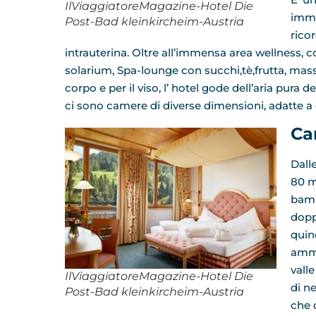
IlViaggiatoreMagazine-Hotel Die
immer
Post-Bad kleinkircheim-Austria
rico
intrauterina. Oltre all’immensa area wellness, co
solarium, Spa-lounge con succhi,tè,frutta, massag
corpo e per il viso, l’ hotel gode dell’aria pura 
ci sono camere di diverse dimensioni, adatte a 
Ca
Dall
80 m
bamb
dopp
quin
ammi
valle
IlViaggiatoreMagazine-Hotel Die
di n
Post-Bad kleinkircheim-Austria
che 