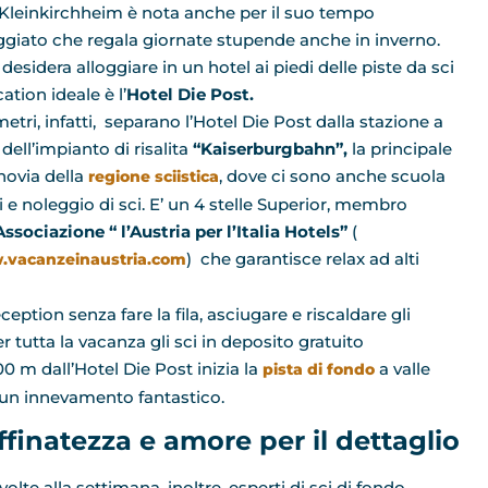
Kleinkirchheim è nota anche per il suo tempo
ggiato che regala giornate stupende anche in inverno.
 desidera alloggiare in un hotel ai piedi delle piste da sci
cation ideale è l’
Hotel Die Post.
etri, infatti, separano l’Hotel Die Post dalla stazione a
 dell’impianto di risalita
“Kaiserburgbahn”,
la principale
novia della
, dove ci sono anche scuola
regione sciistica
i e noleggio di sci. E’ un 4 stelle Superior, membro
Associazione “ l’Austria per l’Italia Hotels”
(
) che garantisce relax ad alti
vacanzeinaustria.com
eception senza fare la fila, asciugare e riscaldare gli
r tutta la vacanza gli sci in deposito gratuito
00 m dall’Hotel Die Post inizia la
a valle
pista di fondo
 un innevamento fantastico.
ffinatezza e amore per il dettaglio
olte alla settimana, inoltre, esperti di sci di fondo