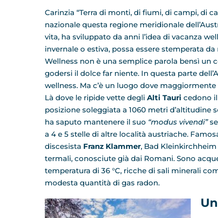
Carinzia “Terra di monti, di fiumi, di campi, di c
nazionale questa regione meridionale dell’Austria
vita, ha sviluppato da anni l’idea di vacanza wel
invernale o estiva, possa essere stemperata da
Wellness non è una semplice parola bensì un con
godersi il dolce far niente. In questa parte dell’
wellness. Ma c’è un luogo dove maggiormente si
Là dove le ripide vette degli
Alti Tauri
cedono il
posizione soleggiata a 1060 metri d’altitudine 
ha saputo mantenere il suo
“modus vivendi”
se
a 4 e 5 stelle di altre località austriache. Famos
discesista
Franz Klammer
, Bad Kleinkirchheim 
termali, conosciute già dai Romani. Sono acque
temperatura di 36 °C, ricche di sali minerali come 
modesta quantità di gas radon.
Un 