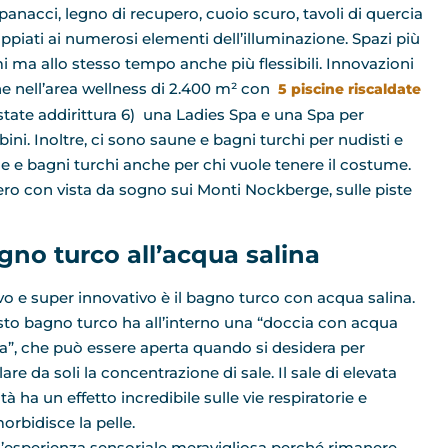
anacci, legno di recupero, cuoio scuro, tavoli di quercia
ppiati ai numerosi elementi dell’illuminazione. Spazi più
mi ma allo stesso tempo anche più flessibili. Innovazioni
e nell’area wellness di 2.400 m² con
5 piscine riscaldate
estate addirittura 6) una Ladies Spa e una Spa per
ini. Inoltre, ci sono saune e bagni turchi per nudisti e
e e bagni turchi anche per chi vuole tenere il costume.
bero con vista da sogno sui Monti Nockberge, sulle piste
gno turco all’acqua salina
o e super innovativo è il bagno turco con acqua salina.
to bagno turco ha all’interno una “doccia con acqua
na”, che può essere aperta quando si desidera per
are da soli la concentrazione di sale. Il sale di elevata
tà ha un effetto incredibile sulle vie respiratorie e
rbidisce la pelle.
n’esperienza sensoriale meravigliosa perché rimanere