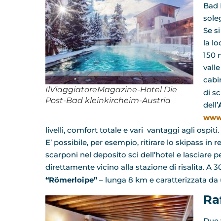
Bad 
sole
Se si
la lo
150 m
valle
cabi
IlViaggiatoreMagazine-Hotel Die
di sc
Post-Bad kleinkircheim-Austria
dell’
www.
livelli, comfort totale e vari vantaggi agli ospiti.
E’ possibile, per esempio, ritirare lo skipass in r
scarponi nel deposito sci dell’hotel e lasciare pe
direttamente vicino alla stazione di risalita. A 3
“Römerloipe”
– lunga 8 km e caratterizzata da
Ra
Due v