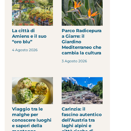
La città di
Parco Radicepura
Amiens e il suo
a Giarre: il
“oro blu”
Giardino
Mediterraneo che
4 Agosto 2026
cambia la cultura
3 Agosto 2026
Viaggio tra le
Carinzia: il
malghe per
fascino autentico
conoscere luoghi
dell’Austria tra
e sapori della
laghi alpini e