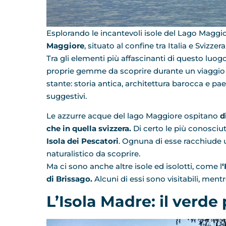
Esplorando le incantevoli isole del Lago Maggiore
Maggiore
, situato al confine tra Italia e Svizzer
Tra gli elementi più affascinanti di questo luo
proprie gemme da scoprire durante un viaggio 
stante: storia antica, architettura barocca e p
suggestivi.
Le azzurre acque del lago Maggiore ospitano
d
che in quella svizzera.
Di certo le più conosci
Isola dei Pescatori
. Ognuna di esse racchiude u
naturalistico da scoprire.
Ma ci sono anche altre isole ed isolotti, come l
‘
di Brissago.
Alcuni di essi sono visitabili, mentre
L’Isola Madre: il verde