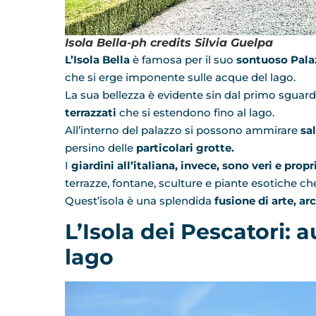
Isola Bella-ph credits Silvia Guelpa
L’Isola Bella
è famosa per il suo
sontuoso Pal
che si erge imponente sulle acque del lago.
La sua bellezza è evidente sin dal primo sguardo
terrazzati
che si estendono fino al lago.
All’interno del palazzo si possono ammirare
sa
persino delle
particolari grotte.
I
giardini all’italiana, invece, sono veri e pro
terrazze, fontane, sculture e piante esotiche c
Quest’isola è una splendida
fusione di arte, ar
L’Isola dei Pescatori: 
lago