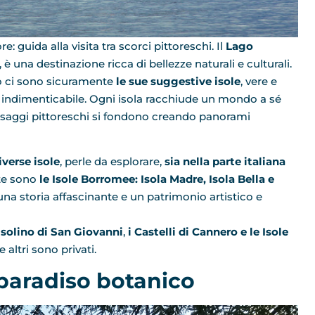
: guida alla visita tra scorci pittoreschi. Il
Lago
a, è una destinazione ricca di bellezze naturali e culturali.
go ci sono sicuramente
le sue suggestive isole
, vere e
indimenticabile. Ogni isola racchiude un mondo a sé
aesaggi pittoreschi si fondono creando panorami
iverse isole
, perle da esplorare,
sia nella parte italiana
ute sono
le Isole Borromee: Isola Madre, Isola Bella e
na storia affascinante e un patrimonio artistico e
Isolino di San Giovanni
,
i Castelli di Cannero e le Isole
 altri sono privati.
 paradiso botanico