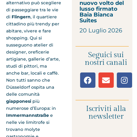
nuovo volto del
alternativo può scegliere
lusso firmato
di passeggiare tra le vie
Baia Bianca
di
Flingern
, il quartiere
Suites
cittadino più trendy per
20 Luglio 2026
abitare, vivere e fare
shopping. Qui si
susseguono atelier di
designer, oreficerie
Seguici sui
artigiane, gallerie d’arte,
nostri canali
studi di pittori, ma
anche bar, locali e caffè.
Non tutti sanno che
Düsseldorf ospita una
delle comunità
giapponesi
più
Iscriviti alla
numerose d’Europa: in
newsletter
Immermannstraße
e
nelle vie limitrofe si
trovano molyte
gastronomie e