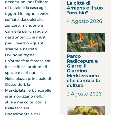
decorazioni per l’albero
La città di
Amiens e il suo
di Natale e la casa agli
“oro blu”
oggetti in legno e vetro
soffiato, dai dolci allo
4 Agosto 2026
zenzero, mandorle e
cannella per un regalo
gastronomico ai must
per l’inverno – guanti,
sciarpe e berretti.
Ovunque regna
Parco
Radicepura a
un’atmosfera festosa, tra
Giarre: il
luci soffuse, profumi di
Giardino
spezie e cori natalizi.
Mediterraneo
Nella piazza principale di
che cambia la
Düsseldorf, la
cultura
Marktplatz
, le bancarelle
3 Agosto 2026
si armonizzano nello
stile e nei colori con la
bella facciata
rinascimentale del