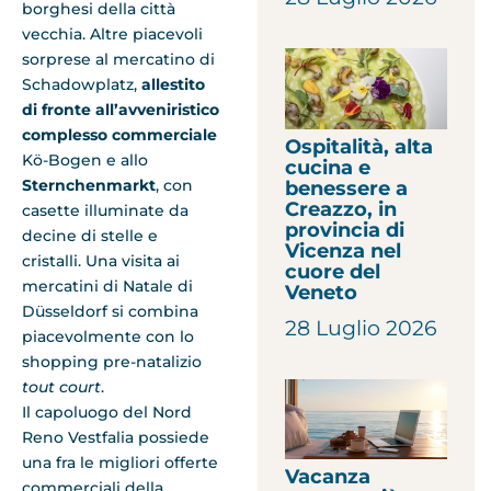
borghesi della città
vecchia. Altre piacevoli
sorprese al mercatino di
Schadowplatz,
allestito
di fronte all’avveniristico
complesso commerciale
Ospitalità, alta
Kö-Bogen
e allo
cucina e
Sternchenmarkt
, con
benessere a
Creazzo, in
casette illuminate da
provincia di
decine di stelle e
Vicenza nel
cristalli. Una visita ai
cuore del
mercatini di Natale di
Veneto
Düsseldorf si combina
28 Luglio 2026
piacevolmente con lo
shopping pre-natalizio
tout court
.
Il capoluogo del Nord
Reno Vestfalia possiede
una fra le migliori offerte
Vacanza
commerciali della