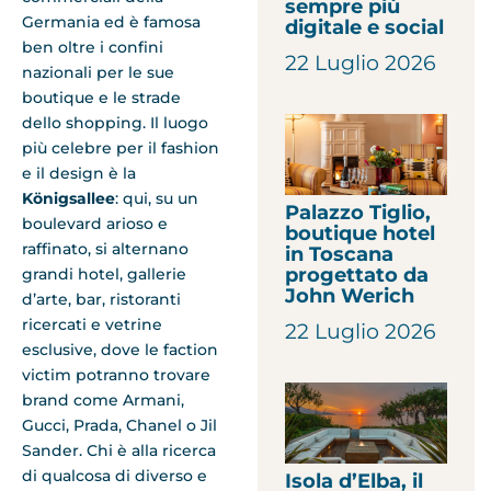
sempre più
Germania ed è famosa
digitale e social
ben oltre i confini
22 Luglio 2026
nazionali per le sue
boutique e le strade
dello shopping. Il luogo
più celebre per il fashion
e il design è la
Königsallee
: qui, su un
Palazzo Tiglio,
boulevard arioso e
boutique hotel
raffinato, si alternano
in Toscana
progettato da
grandi hotel, gallerie
John Werich
d’arte, bar, ristoranti
ricercati e vetrine
22 Luglio 2026
esclusive, dove le faction
victim potranno trovare
brand come Armani,
Gucci, Prada, Chanel o Jil
Sander. Chi è alla ricerca
di qualcosa di diverso e
Isola d’Elba, il