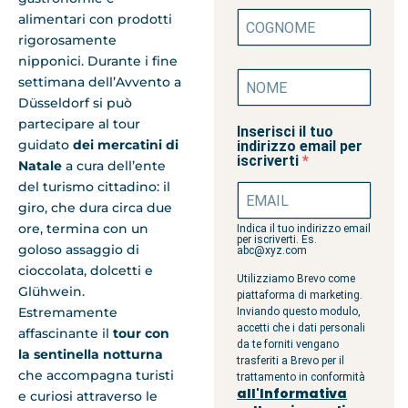
alimentari con prodotti
rigorosamente
nipponici. Durante i fine
settimana dell’Avvento a
Düsseldorf si può
partecipare al tour
Inserisci il tuo
guidato
dei mercatini di
indirizzo email per
iscriverti
Natale
a cura dell’ente
del turismo cittadino: il
giro, che dura circa due
ore, termina con un
Indica il tuo indirizzo email
per iscriverti. Es.
goloso assaggio di
abc@xyz.com
cioccolata, dolcetti e
Utilizziamo Brevo come
Glühwein.
piattaforma di marketing.
Estremamente
Inviando questo modulo,
accetti che i dati personali
affascinante il
tour con
da te forniti vengano
la sentinella notturna
trasferiti a Brevo per il
che accompagna turisti
trattamento in conformità
all'Informativa
e curiosi attraverso le