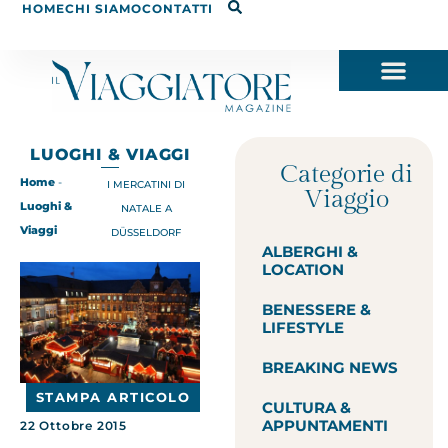
HOME
CHI SIAMO
CONTATTI
LUOGHI & VIAGGI
Categorie di
Home
-
I MERCATINI DI
Viaggio
Luoghi &
NATALE A
Viaggi
DÜSSELDORF
ALBERGHI &
LOCATION
BENESSERE &
LIFESTYLE
BREAKING NEWS
STAMPA ARTICOLO
CULTURA &
APPUNTAMENTI
22 Ottobre 2015