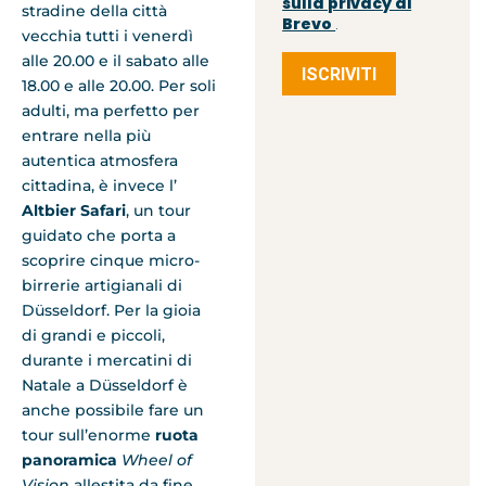
sulla privacy di
stradine della città
Brevo
.
vecchia tutti i venerdì
alle 20.00 e il sabato alle
ISCRIVITI
18.00 e alle 20.00. Per soli
adulti, ma perfetto per
entrare nella più
autentica atmosfera
cittadina, è invece l’
Altbier Safari
, un tour
guidato che porta a
scoprire cinque micro-
birrerie artigianali di
Düsseldorf. Per la gioia
di grandi e piccoli,
durante i mercatini di
Natale a Düsseldorf è
anche possibile fare un
tour sull’enorme
ruota
panoramica
Wheel of
Vision
allestita da fine