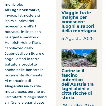
municipio.
All’
Engelchenmarkt
,
Viaggio tra le
invece, l’atmosfera si
malghe per
ispira ai primi del
conoscere
luoghi e sapori
novecento e all’art
della montagna
nouveau, in linea con
l’elegante pavillon di
3 Agosto 2026
Heinrich-Heine-Platz,
capolavoro dello
Jugendstil con figure di
angeli e fiori in ferro
battuto, riprodotte
anche nelle bancarelle
Carinzia: il
fascino
riccamente illuminate.
autentico
Al mercatino di
dell’Austria tra
Flingerstrasse
lo stile
laghi alpini e
muta ancora, perché qui
città ricche di
l’architettura degli stand
storia
si rifà alle eleganti case
28 Luglio 2026