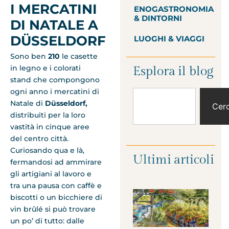
I MERCATINI
ENOGASTRONOMIA
& DINTORNI
DI NATALE A
DÜSSELDORF
LUOGHI & VIAGGI
Sono ben
210
le casette
in legno e i colorati
Esplora il blog
stand che compongono
ogni anno i mercatini di
Natale di
Düsseldorf,
Cer
distribuiti per la loro
vastità in cinque aree
del centro città.
Curiosando qua e là,
Ultimi articoli
fermandosi ad ammirare
gli artigiani al lavoro e
tra una pausa con caffè e
biscotti o un bicchiere di
vin brûlé si può trovare
un po’ di tutto: dalle