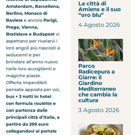
La città di
Amsterdam, Barcellona,
Amiens e il suo
Berlino, Monaco di
“oro blu”
Baviera
e ancora
Parigi,
4 Agosto 2026
Praga, Vienna,
Bratislava e Budapest
vi
aspettano per rivelarvi i
loro angoli più nascosti e
seducenti e per
brindare all’anno nuovo
Parco
nelle loro accoglienti e
Radicepura a
magiche piazze.
Giarre: il
Giardino
Offerte imperdibili
Mediterraneo
pensate apposta per voi,
che cambia la
bus + 3 notti in hotel
cultura
con formula roulette e
3 Agosto 2026
con partenza dalle
principali città d’Italia, a
partire da 299 euro
collegandovi al portale