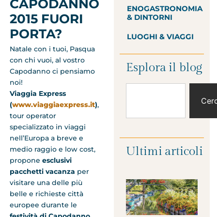
CAPODANNO
ENOGASTRONOMIA
2015 FUORI
& DINTORNI
PORTA?
LUOGHI & VIAGGI
Natale con i tuoi, Pasqua
con chi vuoi, al vostro
Esplora il blog
Capodanno ci pensiamo
noi!
Viaggia Express
Cer
(
www.viaggiaexpress.it
)
,
tour operator
specializzato in viaggi
nell’Europa a breve e
Ultimi articoli
medio raggio e low cost,
propone
esclusivi
pacchetti vacanza
per
visitare una delle più
belle e richieste città
europee durante le
festività di Capodanno.