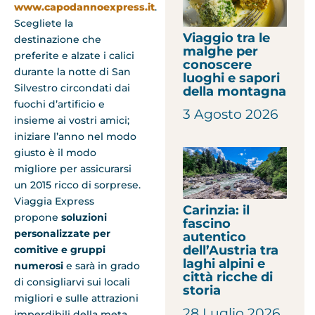
www.capodannoexpress.it
.
Scegliete la
Viaggio tra le
destinazione che
malghe per
preferite e alzate i calici
conoscere
durante la notte di San
luoghi e sapori
Silvestro circondati dai
della montagna
fuochi d’artificio e
3 Agosto 2026
insieme ai vostri amici;
iniziare l’anno nel modo
giusto è il modo
migliore per assicurarsi
un 2015 ricco di sorprese.
Viaggia Express
Carinzia: il
propone
soluzioni
fascino
personalizzate per
autentico
dell’Austria tra
comitive e gruppi
laghi alpini e
numerosi
e sarà in grado
città ricche di
di consigliarvi sui locali
storia
migliori e sulle attrazioni
28 Luglio 2026
imperdibili della meta