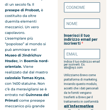
di un secolo fa. Il
presepe di Probost,
è
costituito da oltre
duemila elementi
meccanici. Un vero
capolavoro.
Inserisci il tuo
L’esemplare più
indirizzo email per
iscriverti
“popoloso” al mondo si
può ammirare nel
Museo di Jindrichuv
Hradec
, in
Boemia nord-
Indica il tuo indirizzo email
per iscriverti. Es.
orientale.
Viene
abc@xyz.com
realizzato dal dal mastro
Utilizziamo Brevo come
calzolaio Tomas Kryza
,
piattaforma di marketing.
con 1400 statuine. Non
Inviando questo modulo,
accetti che i dati personali
c’è da meravigliarsi se è
da te forniti vengano
entrato nel
Guinness dei
trasferiti a Brevo per il
Primati
come presepe
trattamento in conformità
all'Informativa
meccanico più grande