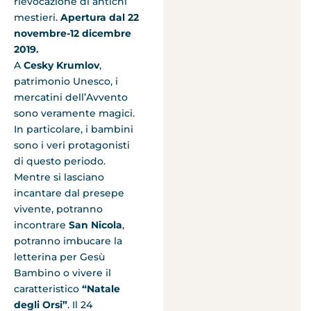
rievocazione di antichi
mestieri.
Apertura dal 22
novembre-12 dicembre
2019.
A
Cesky Krumlov
,
patrimonio Unesco, i
mercatini dell’Avvento
sono veramente magici.
In particolare, i bambini
sono i veri protagonisti
di questo periodo.
Mentre si lasciano
incantare dal presepe
vivente, potranno
incontrare
San Nicola
,
potranno imbucare la
letterina per Gesù
Bambino o vivere il
caratteristico
“Natale
degli Orsi”
. Il 24