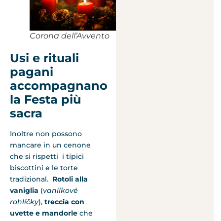
Corona dell’Avvento
Usi e rituali
pagani
accompagnano
la Festa più
sacra
Inoltre non possono
mancare in un cenone
che si rispetti i tipici
biscottini e le torte
tradizional.
Rotoli alla
vaniglia
(
vanilkové
rohlíčky
),
treccia con
uvette e mandorle
che