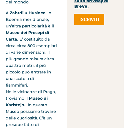
sulla privacy di
del mondo.
Brevo
.
A
Zabrdi u Husince
, in
ISCRIVITI
Boemia meridionale,
un’altra particolarità è il
Museo dei Presepi di
Carta.
E’ costituito da
circa circa 800 esemplari
di varie dimensioni. Il
più grande misura circa
quattro metri, il più
piccolo può entrare in
una scatola di
fiammiferi.
Nelle vicinanze di Praga,
troviamo il
Museo di
Karlstejn.
In questo
Museo possiamo trovare
delle cuoriosità. C’è un
presepe fatto di