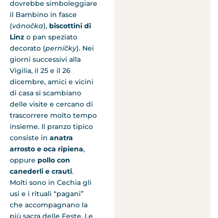
dovrebbe simboleggiare
il Bambino in fasce
(
vánočka
),
biscottini di
Linz
o pan speziato
decorato (
perníčky
). Nei
giorni successivi alla
Vigilia, il 25 e il 26
dicembre, amici e vicini
di casa si scambiano
delle visite e cercano di
trascorrere molto tempo
insieme. Il pranzo tipico
consiste in
anatra
arrosto e oca ripiena
,
oppure
pollo con
canederli e crauti
.
Molti sono in Cechia gli
usi e i rituali “pagani”
che accompagnano la
più sacra delle Feste. Le