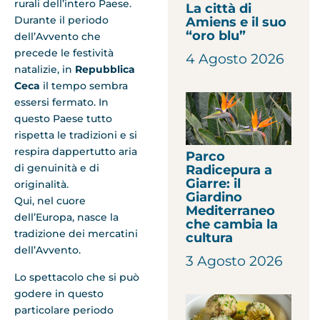
rurali dell’intero Paese.
La città di
Durante il periodo
Amiens e il suo
“oro blu”
dell’Avvento che
precede le festività
4 Agosto 2026
natalizie, in
Repubblica
Ceca
il tempo sembra
essersi fermato. In
questo Paese tutto
rispetta le tradizioni e si
respira dappertutto aria
Parco
di genuinità e di
Radicepura a
Giarre: il
originalità.
Giardino
Qui, nel cuore
Mediterraneo
dell’Europa, nasce la
che cambia la
tradizione dei mercatini
cultura
dell’Avvento.
3 Agosto 2026
Lo spettacolo che si può
godere in questo
particolare periodo