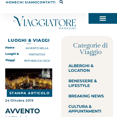
HOME
CHI SIAMO
CONTATTI
LUOGHI & VIAGGI
Categorie di
Home
-
AVVENTO NELLA
Viaggio
Luoghi &
FANTASTICA
Viaggi
REPUBBLICA CECA
ALBERGHI &
LOCATION
BENESSERE &
LIFESTYLE
STAMPA ARTICOLO
BREAKING NEWS
24 Ottobre 2019
CULTURA &
AVVENTO
APPUNTAMENTI