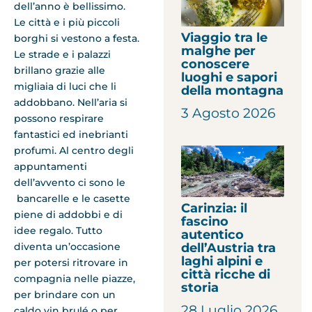
dell’anno è bellissimo.
Le città e i più piccoli
Viaggio tra le
borghi si vestono a festa.
malghe per
Le strade e i palazzi
conoscere
brillano grazie alle
luoghi e sapori
migliaia di luci che li
della montagna
addobbano. Nell’aria si
3 Agosto 2026
possono respirare
fantastici ed inebrianti
profumi. Al centro degli
appuntamenti
dell’avvento ci sono le
bancarelle e le casette
Carinzia: il
piene di addobbi e di
fascino
idee regalo. Tutto
autentico
diventa un’occasione
dell’Austria tra
laghi alpini e
per potersi ritrovare in
città ricche di
compagnia nelle piazze,
storia
per brindare con un
28 Luglio 2026
caldo vin brulé o per