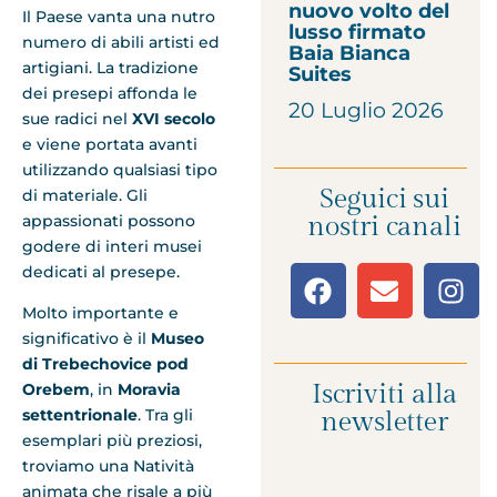
nuovo volto del
Il Paese vanta una nutro
lusso firmato
numero di abili artisti ed
Baia Bianca
artigiani. La tradizione
Suites
dei presepi affonda le
20 Luglio 2026
sue radici nel
XVI secolo
e viene portata avanti
utilizzando qualsiasi tipo
Seguici sui
di materiale. Gli
appassionati possono
nostri canali
godere di interi musei
dedicati al presepe.
Molto importante e
significativo è il
Museo
di Trebechovice pod
Iscriviti alla
Orebem
, in
Moravia
settentrionale
. Tra gli
newsletter
esemplari più preziosi,
troviamo una Natività
animata che risale a più