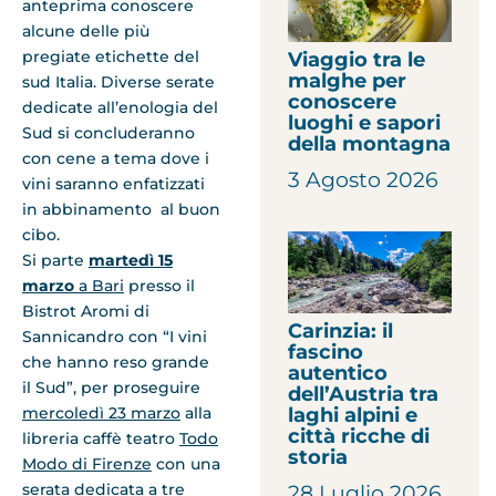
anteprima conoscere
alcune delle più
pregiate etichette del
Viaggio tra le
malghe per
sud Italia. Diverse serate
conoscere
dedicate all’enologia del
luoghi e sapori
Sud si concluderanno
della montagna
con cene a tema dove i
3 Agosto 2026
vini saranno enfatizzati
in abbinamento al buon
cibo.
Si parte
martedì 15
marzo
a Bari
presso il
Bistrot Aromi di
Carinzia: il
Sannicandro con “I vini
fascino
che hanno reso grande
autentico
il Sud”, per proseguire
dell’Austria tra
laghi alpini e
mercoledì 23 marzo
alla
città ricche di
libreria caffè teatro
Todo
storia
Modo di Firenze
con una
serata dedicata a tre
28 Luglio 2026