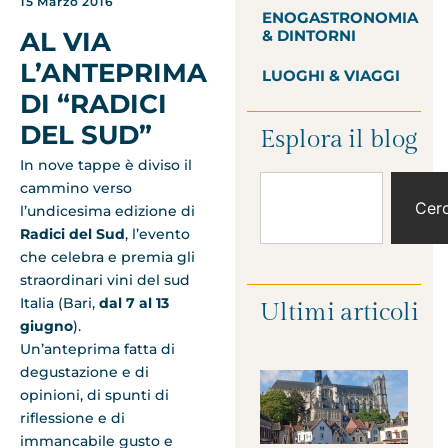
15 Marzo 2016
ENOGASTRONOMIA
AL VIA
& DINTORNI
L’ANTEPRIMA
LUOGHI & VIAGGI
DI “RADICI
DEL SUD”
Esplora il blog
In nove tappe è diviso il
cammino verso
Cer
l’undicesima edizione di
Radici del Sud
, l’evento
che celebra e premia gli
straordinari vini del sud
Italia (Bari,
dal 7 al 13
Ultimi articoli
giugno
).
Un’anteprima fatta di
degustazione e di
opinioni, di spunti di
riflessione e di
immancabile gusto e