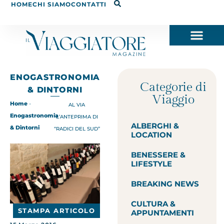
HOME
CHI SIAMO
CONTATTI
ENOGASTRONOMIA
Categorie di
& DINTORNI
Viaggio
Home
-
AL VIA
Enogastronomia
L’ANTEPRIMA DI
ALBERGHI &
& Dintorni
“RADICI DEL SUD”
LOCATION
BENESSERE &
LIFESTYLE
BREAKING NEWS
CULTURA &
STAMPA ARTICOLO
APPUNTAMENTI