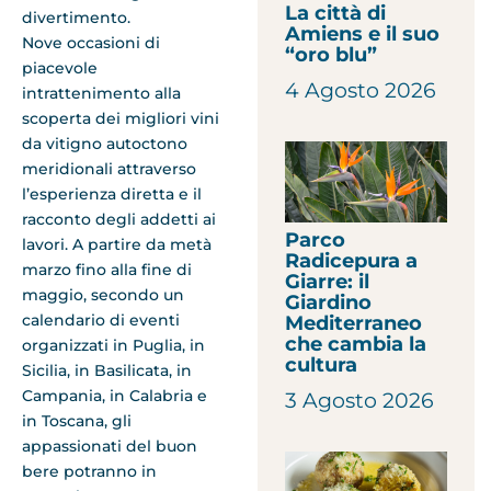
La città di
divertimento.
Amiens e il suo
Nove occasioni di
“oro blu”
piacevole
4 Agosto 2026
intrattenimento alla
scoperta dei migliori vini
da vitigno autoctono
meridionali attraverso
l’esperienza diretta e il
racconto degli addetti ai
Parco
lavori. A partire da metà
Radicepura a
marzo fino alla fine di
Giarre: il
maggio, secondo un
Giardino
calendario di eventi
Mediterraneo
che cambia la
organizzati in Puglia, in
cultura
Sicilia, in Basilicata, in
Campania, in Calabria e
3 Agosto 2026
in Toscana, gli
appassionati del buon
bere potranno in