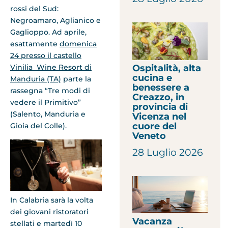
rossi del Sud:
Negroamaro, Aglianico e
Gaglioppo. Ad aprile,
esattamente
domenica
24 presso il castello
Ospitalità, alta
Vinilia Wine Resort di
cucina e
Manduria (TA)
parte la
benessere a
rassegna “Tre modi di
Creazzo, in
vedere il Primitivo”
provincia di
(Salento, Manduria e
Vicenza nel
cuore del
Gioia del Colle).
Veneto
28 Luglio 2026
In Calabria sarà la volta
dei giovani ristoratori
Vacanza
stellati e martedì 10