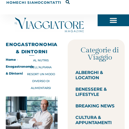
HOME
CHI SIAMO
CONTATTI
ENOGASTRONOMIA
Categorie di
& DINTORNI
Viaggio
Home
-
AL NUTRIS
Enogastronomia
DELL’ALPIANA
ALBERGHI &
& Dintorni
RESORT UN MODO
LOCATION
DIVERSO DI
ALIMENTARSI
BENESSERE &
LIFESTYLE
BREAKING NEWS
CULTURA &
APPUNTAMENTI