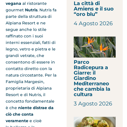
La città di
vegana
al ristorante
Amiens e il suo
gourmet
Nutris
. Nutris fa
“oro blu”
parte della struttura di
4 Agosto 2026
Alpiana Resort e ne
segue anche lo stile
raffinato con i suoi
interni essenziali, fatti di
legno, vetro e pietra e le
grandi vetrate, che
Parco
consentono di essere in
Radicepura a
contatto diretto con la
Giarre: il
natura circostante. Per la
Giardino
Famiglia Margesin,
Mediterraneo
proprietaria di Alpiana
che cambia la
cultura
Resort e di Nutris, il
concetto fondamentale
3 Agosto 2026
è che
niente distrae da
ciò che conta
veramente
e cioè