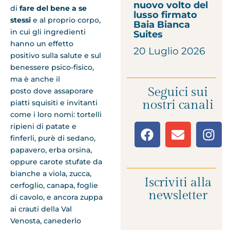
nuovo volto del
di
fare del bene a se
lusso firmato
stessi
e al proprio corpo,
Baia Bianca
in cui gli ingredienti
Suites
hanno un effetto
20 Luglio 2026
positivo sulla salute e sul
benessere psico-fisico,
ma è anche il
Seguici sui
posto dove assaporare
nostri canali
piatti squisiti e invitanti
come i loro nomi: tortelli
ripieni di patate e
finferli, purè di sedano,
papavero, erba orsina,
oppure carote stufate da
bianche a viola, zucca,
Iscriviti alla
cerfoglio, canapa, foglie
newsletter
di cavolo, e ancora zuppa
ai crauti della Val
Venosta, canederlo