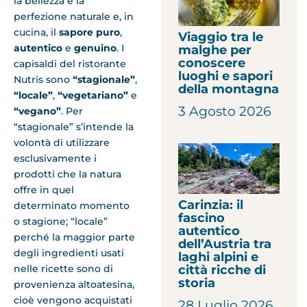
la bellezza e la
perfezione naturale e, in
cucina, il
sapore puro
,
Viaggio tra le
autentico
e
genuino
. I
malghe per
conoscere
capisaldi del ristorante
luoghi e sapori
Nutris sono
“stagionale”
,
della montagna
“locale”
,
“vegetariano”
e
3 Agosto 2026
“vegano”
. Per
“stagionale” s’intende la
volontà di utilizzare
esclusivamente i
prodotti che la natura
offre in quel
Carinzia: il
determinato momento
fascino
o stagione; “locale”
autentico
perché la maggior parte
dell’Austria tra
degli ingredienti usati
laghi alpini e
città ricche di
nelle ricette sono di
storia
provenienza altoatesina,
cioè vengono acquistati
28 Luglio 2026