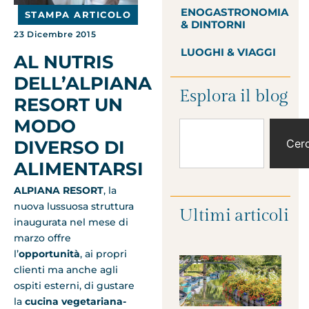
ENOGASTRONOMIA
STAMPA ARTICOLO
& DINTORNI
23 Dicembre 2015
LUOGHI & VIAGGI
AL NUTRIS
DELL’ALPIANA
Esplora il blog
RESORT UN
MODO
Cer
DIVERSO DI
ALIMENTARSI
ALPIANA RESORT
, la
nuova lussuosa struttura
Ultimi articoli
inaugurata nel mese di
marzo offre
l’
opportunità
, ai propri
clienti ma anche agli
ospiti esterni, di gustare
la
cucina vegetariana-