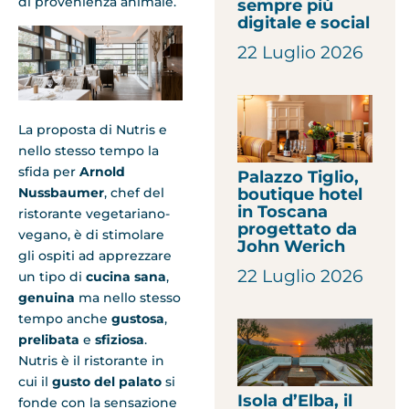
di provenienza animale.
sempre più
digitale e social
22 Luglio 2026
La proposta di Nutris e
nello stesso tempo la
sfida per
Arnold
Palazzo Tiglio,
Nussbaumer
, chef del
boutique hotel
in Toscana
ristorante vegetariano-
progettato da
vegano, è di stimolare
John Werich
gli ospiti ad apprezzare
22 Luglio 2026
un tipo di
cucina sana
,
genuina
ma nello stesso
tempo anche
gustosa
,
prelibata
e
sfiziosa
.
Nutris è il ristorante in
cui il
gusto del
palato
si
Isola d’Elba, il
fonde con la sensazione