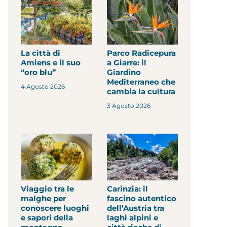
La città di
Parco Radicepura
Amiens e il suo
a Giarre: il
“oro blu”
Giardino
Mediterraneo che
4 Agosto 2026
cambia la cultura
3 Agosto 2026
Viaggio tra le
Carinzia: il
malghe per
fascino autentico
conoscere luoghi
dell’Austria tra
e sapori della
laghi alpini e