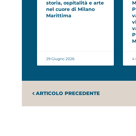
storia, ospitalità e arte
M
nel cuore di Milano
P
Marittima
v
v
v
P
M
29 Giugno 2026
4 
ARTICOLO PRECEDENTE