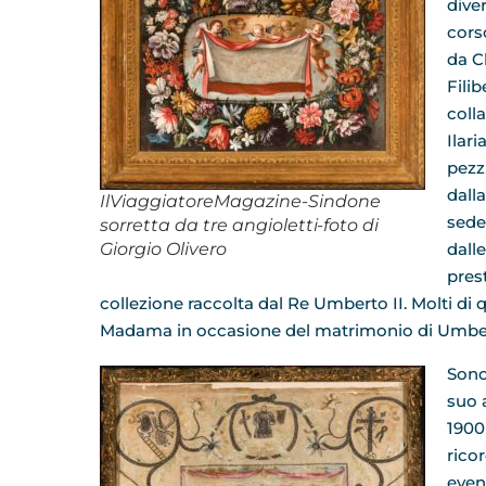
dive
cors
da C
Filib
coll
Ilari
pezz
dall
IlViaggiatoreMagazine-Sindone
sede
sorretta da tre angioletti-foto di
Giorgio Olivero
dall
pres
collezione raccolta dal Re Umberto II. Molti di q
Madama in occasione del matrimonio di Umberto
Sono
suo 
1900
ricor
event