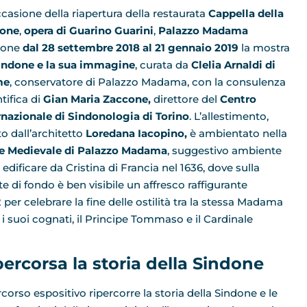
ccasione della riapertura della restaurata
Cappella della
done
,
opera di Guarino Guarini
,
Palazzo
Madama
pone
dal 28 settembre 2018 al 21 gennaio 2019
la mostra
indone e la sua immagine
, curata da
Clelia Arnaldi di
me
, conservatore di Palazzo Madama, con la consulenza
tifica di
Gian Maria Zaccone,
direttore del
Centro
rnazionale di Sindonologia di Torino
. L’allestimento,
to dall’architetto
Loredana Iacopino,
è ambientato nella
e Medievale di Palazzo Madama
, suggestivo ambiente
 edificare da Cristina di Francia nel 1636, dove sulla
te di fondo è ben visibile un affresco raffigurante
per celebrare la fine delle ostilità tra la stessa Madama
e i suoi cognati, il Principe Tommaso e il Cardinale
percorsa la storia della Sindone
rcorso espositivo ripercorre la storia della Sindone e le