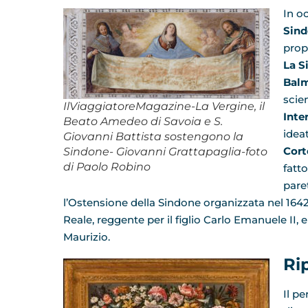
In o
Sin
pro
La S
Bal
scien
IlViaggiatoreMagazine-La Vergine, il
Inte
Beato Amedeo di Savoia e S.
idea
Giovanni Battista sostengono la
Cort
Sindone- Giovanni Grattapaglia-foto
di Paolo Robino
fatto
pare
l’Ostensione della Sindone organizzata nel 1642 
Reale, reggente per il figlio Carlo Emanuele II, 
Maurizio.
Ri
Il pe