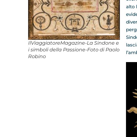
alto 
evid
diver
perg
Sind
IlViaggiatoreMagazine-La Sindone e
lasci
i simboli della Passione-Foto di Paolo
l’am
Robino