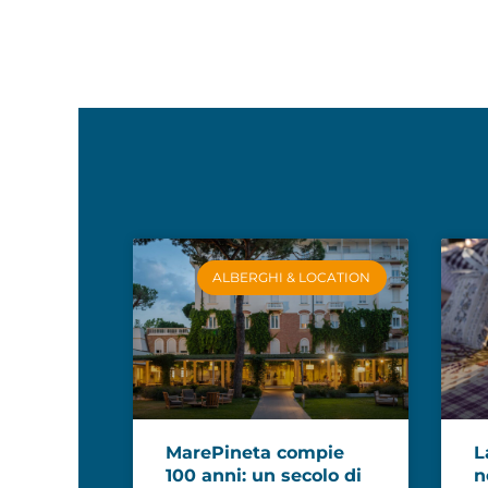
ALBERGHI & LOCATION
MarePineta compie
L
100 anni: un secolo di
n