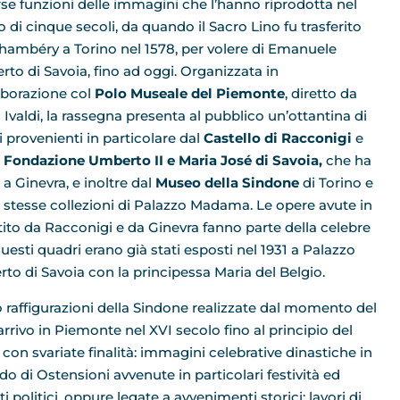
rse funzioni delle immagini che l’hanno riprodotta nel
o di cinque secoli, da quando il Sacro Lino fu trasferito
hambéry a Torino nel 1578, per volere di Emanuele
erto di Savoia, fino ad oggi. Organizzata in
aborazione col
Polo Museale del Piemonte
, diretto da
a Ivaldi, la rassegna presenta al pubblico un’ottantina di
i provenienti in particolare dal
Castello di Racconigi
e
a
Fondazione Umberto II
e Maria José di Savoia,
che ha
 a Ginevra, e inoltre dal
Museo della Sindone
di Torino e
e stesse collezioni di Palazzo Madama. Le opere avute in
tito da Racconigi e da Ginevra fanno parte della celebre
uesti quadri erano già stati esposti nel 1931 a Palazzo
 di Savoia con la principessa Maria del Belgio.
 raffigurazioni della Sindone realizzate dal momento del
arrivo in Piemonte nel XVI secolo fino al principio del
 con svariate finalità: immagini celebrative dinastiche in
do di Ostensioni avvenute in particolari festività ed
i politici, oppure legate a avvenimenti storici; lavori di