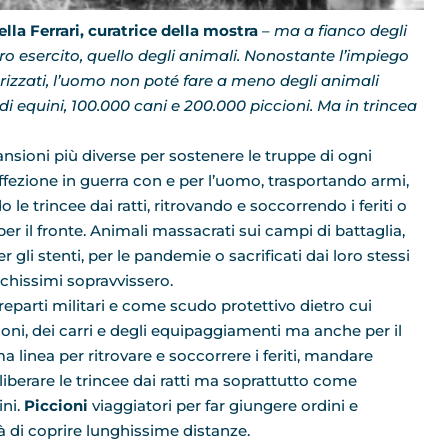
lla Ferrari, curatrice della mostra
–
ma a fianco degli
ro esercito, quello degli animali. Nonostante l’impiego
orizzati, l’uomo non poté fare a meno degli animali
 di equini, 100.000 cani e 200.000 piccioni. Ma in trincea
nsioni più diverse per sostenere le truppe di ogni
ffezione in guerra con e per l’uomo, trasportando armi,
 trincee dai ratti, ritrovando e soccorrendo i feriti o
r il fronte. Animali massacrati sui campi di battaglia,
 gli stenti, per le pandemie o sacrificati dai loro stessi
chissimi sopravvissero.
reparti militari e come scudo protettivo dietro cui
noni, dei carri e degli equipaggiamenti ma anche per il
a linea per ritrovare e soccorrere i feriti, mandare
liberare le trincee dai ratti ma soprattutto come
ini.
Piccioni
viaggiatori per far giungere ordini e
à di coprire lunghissime distanze.