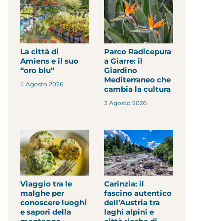
La città di
Parco Radicepura
Amiens e il suo
a Giarre: il
“oro blu”
Giardino
Mediterraneo che
4 Agosto 2026
cambia la cultura
3 Agosto 2026
Viaggio tra le
Carinzia: il
malghe per
fascino autentico
conoscere luoghi
dell’Austria tra
e sapori della
laghi alpini e