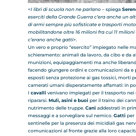
<
I libri di scuola non ne parlano
– spiega
Serene
eserciti della Grande Guerra c’era anche un alt
di armi sempre più sofisticate e trasporti mot
mobilitandone oltre 16 milioni fra cui 11 milioni
c’erano anche gatti
>.
Un vero e proprio “esercito” impiegato nelle ma
schieramento: animali da lavoro, da cibo e da a
munizioni, equipaggiamenti ma anche liberando le
facendo giungere ordini e comunicazioni da e pe
esposti senza protezione ai gas tossici, morti per
camerati umani disperatamente affamati: in po
I
cavalli
venivano impiegati per il trasporto nei 
ripararsi.
Muli, asini e buoi
per il traino dei can
nutrimento delle truppe.
Cani
addestrati in prim
messaggi e a sorvegliare sul nemico.
Gatti
per 
sentinelle per la presenza dei micidiali gas nerv
comunicazioni al fronte grazie alla loro capacit