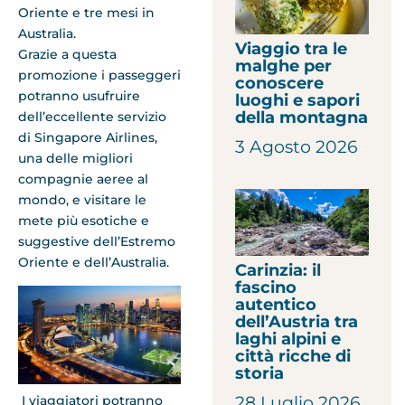
Oriente e tre mesi in
Australia.
Viaggio tra le
Grazie a questa
malghe per
promozione i passeggeri
conoscere
potranno usufruire
luoghi e sapori
della montagna
dell’eccellente servizio
di Singapore Airlines,
3 Agosto 2026
una delle migliori
compagnie aeree al
mondo, e visitare le
mete più esotiche e
suggestive dell’Estremo
Oriente e dell’Australia.
Carinzia: il
fascino
autentico
dell’Austria tra
laghi alpini e
città ricche di
storia
I viaggiatori potranno
28 Luglio 2026