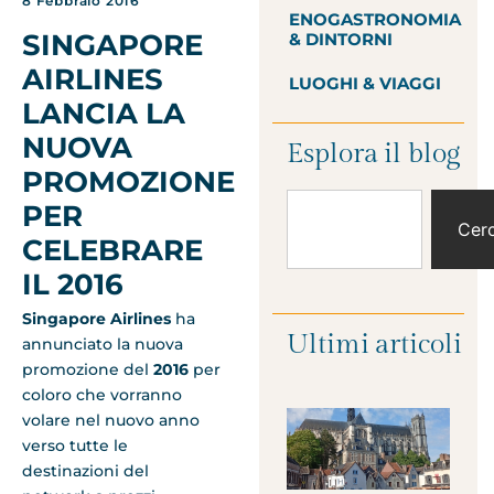
8 Febbraio 2016
ENOGASTRONOMIA
SINGAPORE
& DINTORNI
AIRLINES
LUOGHI & VIAGGI
LANCIA LA
NUOVA
Esplora il blog
PROMOZIONE
PER
Cer
CELEBRARE
IL 2016
Singapore Airlines
ha
Ultimi articoli
annunciato la nuova
promozione del
2016
per
coloro che vorranno
volare nel nuovo anno
verso tutte le
destinazioni del