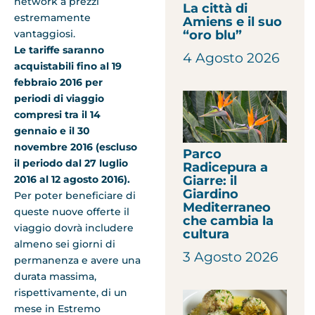
network a prezzi
La città di
estremamente
Amiens e il suo
vantaggiosi.
“oro blu”
Le tariffe saranno
4 Agosto 2026
acquistabili fino al 19
febbraio 2016 per
periodi di viaggio
compresi tra il 14
gennaio e il 30
novembre 2016 (escluso
Parco
il periodo dal 27 luglio
Radicepura a
2016 al 12 agosto 2016).
Giarre: il
Giardino
Per poter beneficiare di
Mediterraneo
queste nuove offerte il
che cambia la
viaggio dovrà includere
cultura
almeno sei giorni di
3 Agosto 2026
permanenza e avere una
durata massima,
rispettivamente, di un
mese in Estremo