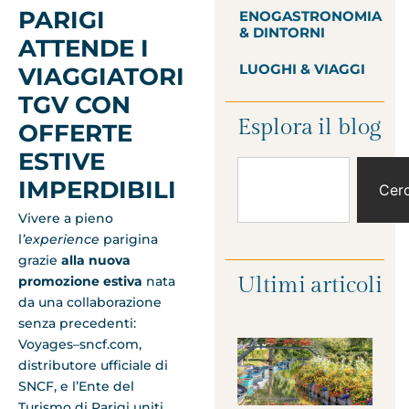
PARIGI
ENOGASTRONOMIA
& DINTORNI
ATTENDE I
LUOGHI & VIAGGI
VIAGGIATORI
TGV CON
Esplora il blog
OFFERTE
ESTIVE
IMPERDIBILI
Cer
Vivere a pieno
l
’experience
parigina
grazie
alla nuova
Ultimi articoli
promozione estiva
nata
da una collaborazione
senza precedenti:
Voyages–sncf.com,
distributore ufficiale di
SNCF, e l’Ente del
Turismo di Parigi uniti