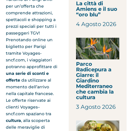
La città di
per un’offerta che
Amiens e il suo
comprende attrazioni,
“oro blu”
spettacoli e shopping a
4 Agosto 2026
prezzi speciali per tutti i
passeggeri TGV!
Prenotando online un
biglietto per Parigi
tramite Voyages-
sncf.com, i viaggiatori
Parco
potranno approfittare di
Radicepura a
una serie di sconti e
Giarre: il
Giardino
offerte
da utilizzare al
Mediterraneo
momento dell’arrivo
che cambia la
nella capitale francese.
cultura
Le offerte riservate ai
3 Agosto 2026
clienti Voyages–
sncf.com spaziano tra
cultura
, alla scoperta
delle meraviglie di