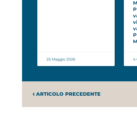
M
P
v
v
v
P
M
25 Maggio 2026
4 
ARTICOLO PRECEDENTE