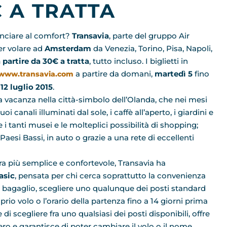
 A TRATTA
nunciare al comfort?
Transavia
, parte del gruppo Air
er volare ad
Amsterdam
da Venezia, Torino, Pisa, Napoli,
 partire da 30€ a tratta
, tutto incluso. I biglietti in
a partire da domani,
martedì 5
fino
www.transavia.com
12 luglio
2015
.
 vacanza nella città-simbolo dell’Olanda, che nei mesi
i canali illuminati dal sole, i caffè all’aperto, i giardini e
 i tanti musei e le molteplici possibilità di shopping;
 Paesi Bassi, in auto o grazie a una rete di eccellenti
ora più semplice e confortevole, Transavia ha
Basic
, pensata per chi cerca soprattutto la convenienza
di bagaglio, scegliere uno qualunque dei posti standard
prio volo o l’orario della partenza fino a 14 giorni prima
di scegliere fra uno qualsiasi dei posti disponibili, offre
ero e garantisce di poter cambiare il volo o il nome