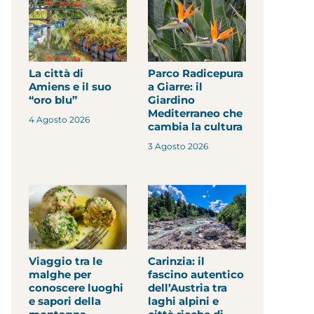
La città di
Parco Radicepura
Amiens e il suo
a Giarre: il
“oro blu”
Giardino
Mediterraneo che
4 Agosto 2026
cambia la cultura
3 Agosto 2026
Viaggio tra le
Carinzia: il
malghe per
fascino autentico
conoscere luoghi
dell’Austria tra
e sapori della
laghi alpini e