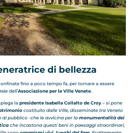
neratrice di bellezza
onfinate fino a poco tempo fa, per tornare a essere
ale dell’
Associazione per le Ville Venete
.
spiega la
presidente Isabella Collalto de Croy
–
si pone
patrimonio
costituito dalle Ville, disseminate tra Veneto
 al pubblico -che le avvicina per la
monumentalità dei
tica
che incastona questi beni in paesaggi straordinari,
Ville sono
organismi vivi, luoghi
del fare
. Esattamente