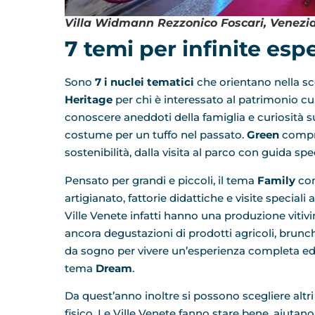
Villa Widmann Rezzonico Foscari, Venezi
7 temi per infinite esp
Sono
7 i nuclei tematici
che orientano nella sce
Heritage
per chi è interessato al patrimonio cul
conoscere aneddoti della famiglia e curiosità s
costume per un tuffo nel passato.
Green
compre
sostenibilità, dalla visita al parco con guida spe
Pensato per grandi e piccoli, il tema
Family
com
artigianato, fattorie didattiche e visite speciali
Ville Venete infatti hanno una produzione vitivin
ancora degustazioni di prodotti agricoli, brunc
da sogno per vivere un’esperienza completa ed 
tema
Dream
.
Da quest’anno inoltre si possono scegliere altri
fisico. Le Ville Venete fanno stare bene, aiutano 