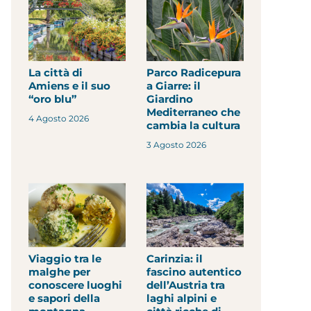
La città di
Parco Radicepura
Amiens e il suo
a Giarre: il
“oro blu”
Giardino
Mediterraneo che
4 Agosto 2026
cambia la cultura
3 Agosto 2026
Viaggio tra le
Carinzia: il
malghe per
fascino autentico
conoscere luoghi
dell’Austria tra
e sapori della
laghi alpini e