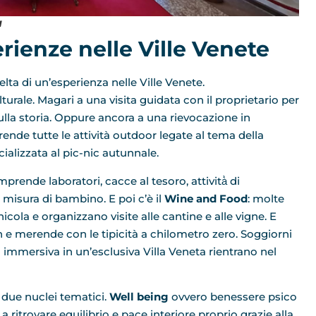
a
erienze nelle Ville Venete
lta di un’esperienza nelle Ville Venete.
turale. Magari a una visita guidata con il proprietario per
ulla storia. Oppure ancora a una rievocazione in
nde tutte le attività outdoor legate al tema della
cializzata al pic-nic autunnale.
prende laboratori, cacce al tesoro, attività̀ di
 a misura di bambino. E poi c’è il
Wine and Food
: molte
icola e organizzano visite alle cantine e alle vigne. E
h e merende con le tipicità a chilometro zero. Soggiorni
immersiva in un’esclusiva Villa Veneta rientrano nel
 due nuclei tematici.
Well being
ovvero benessere psico
a ritrovare equilibrio e pace interiore proprio grazie alla