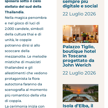
sposarsi sotto il cielo
sempre più
digitale e social
stellato del sud della
Thailandia
.
22 Luglio 2026
Nella magica penombra
e nel gioco di luci di
2.000 candele, simboli
della cultura thai e di
unità, le coppie
potranno dirsi sì allo
Palazzo Tiglio,
scoccare della
boutique hotel
in Toscana
mezzanotte. Le melodie
progettato da
mistiche di musicisti
John Werich
thailandesi e gli
22 Luglio 2026
allestimenti che vedono
protagonista la flora
autoctona faranno da
scenografia al momento
più romantico della vita
di coppia.
Isola d’Elba, il
La cerimonia inizia con