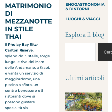
MATRIMONIO
ENOGASTRONOMIA
& DINTORNI
DI
LUOGHI & VIAGGI
MEZZANOTTE
IN STILE
Esplora il blog
THAI
Il
Phulay Bay Ritz-
Carlton Riserve
,
Cer
splendido 5 stelle, sorge
lungo le rive del Mare
delle Andamane, a Krabi,
e vanta un servizio di
Ultimi articoli
maggiordomo, una
piscina a sfioro, un
centro benessere e 5
ristoranti dove si
possono gustare
specialità sia