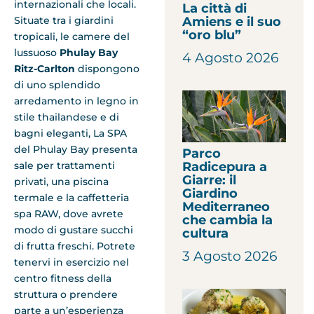
internazionali che locali.
La città di
Amiens e il suo
Situate tra i giardini
“oro blu”
tropicali, le camere del
lussuoso
Phulay Bay
4 Agosto 2026
Ritz-Carlton
dispongono
di uno splendido
arredamento in legno in
stile thailandese e di
bagni eleganti, La SPA
del Phulay Bay presenta
Parco
Radicepura a
sale per trattamenti
Giarre: il
privati, una piscina
Giardino
termale e la caffetteria
Mediterraneo
spa RAW, dove avrete
che cambia la
modo di gustare succhi
cultura
di frutta freschi. Potrete
3 Agosto 2026
tenervi in esercizio nel
centro fitness della
struttura o prendere
parte a un’esperienza