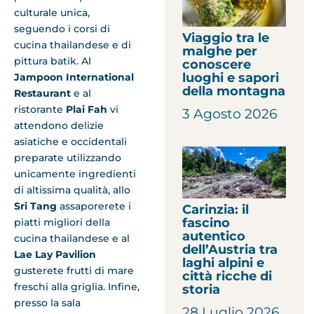
culturale unica,
seguendo i corsi di
Viaggio tra le
cucina thailandese e di
malghe per
pittura batik. Al
conoscere
luoghi e sapori
Jampoon International
della montagna
Restaurant
e al
ristorante
Plai Fah
vi
3 Agosto 2026
attendono delizie
asiatiche e occidentali
preparate utilizzando
unicamente ingredienti
di altissima qualità, allo
Sri Tang
assaporerete i
Carinzia: il
fascino
piatti migliori della
autentico
cucina thailandese e al
dell’Austria tra
Lae Lay Pavilion
laghi alpini e
gusterete frutti di mare
città ricche di
freschi alla griglia. Infine,
storia
presso la sala
28 Luglio 2026