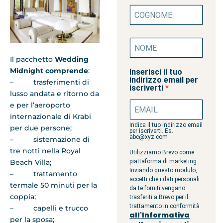
Il pacchetto
Wedding
Midnight comprende
:
Inserisci il tuo
indirizzo email per
– trasferimenti di
iscriverti
lusso andata e ritorno da
e per l’aeroporto
internazionale di Krabi
Indica il tuo indirizzo email
per due persone;
per iscriverti. Es.
abc@xyz.com
– sistemazione di
tre notti nella Royal
Utilizziamo Brevo come
Beach Villa;
piattaforma di marketing.
Inviando questo modulo,
– trattamento
accetti che i dati personali
termale 50 minuti per la
da te forniti vengano
coppia;
trasferiti a Brevo per il
trattamento in conformità
– capelli e trucco
all'Informativa
per la sposa;