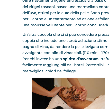
offre trattamenti rigeneranti esclusivi a base di
dei vitigni toscani, nasce una marmellata contene
dell’uva, ottimi per la cura della pelle. Sono p
per il corpo e un trattamento ad azione esfolia
una mousse vellutante per il corpo concluderà 
Un’altra coccola che ci si può concedere presso
coppia che include uno scrub ad azione stimola
bagno di Vino, da rendere la pelle levigata com
avvolgente con olio di vinaccioli. (110 min – 17
Per chi invece ha uno
spirito d’avventura
irref
facilmente raggiungibili dall’hotel. Percorribili 
meravigliosi colori del foliage.