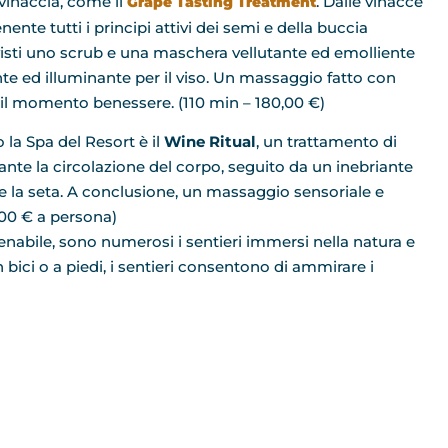
 vinaccia, come il
. Dalle vinacce
Grape Tasting Treatment
nte tutti i principi attivi dei semi e della buccia
revisti uno scrub e una maschera vellutante ed emolliente
nte ed illuminante per il viso. Un massaggio fatto con
il momento benessere. (110 min – 180,00 €)
 la Spa del Resort è il
Wine Ritual
, un trattamento di
nte la circolazione del corpo, seguito da un inebriante
e la seta. A conclusione, un massaggio sensoriale e
0,00 € a persona)
renabile, sono numerosi i sentieri immersi nella natura e
in bici o a piedi, i sentieri consentono di ammirare i