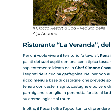
Il Ciocco Resort & Spa – veduta delle
Alpi Apuane
Ristorante “La Veranda”, deli
Per chi vuole vivere il territorio “a tavola”,
Renai
palati dei suoi ospiti con una cena tipica tosca
sapientemente ideata dallo
Chef Simone Cava
i segreti della cucina garfagnina. Nel periodo a
ricco menù
a base di castagne, che prevede spec
tenero con castelmagno, castagne e polvere di fu
parmigiano; coniglio in porchetta farcito al la
su crema inglese al rhum.
Inoltre, il Resort offre l’opportunità di prender