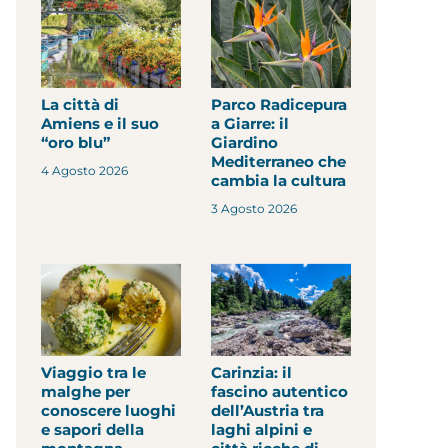
La città di
Parco Radicepura
Amiens e il suo
a Giarre: il
“oro blu”
Giardino
Mediterraneo che
4 Agosto 2026
cambia la cultura
3 Agosto 2026
Viaggio tra le
Carinzia: il
malghe per
fascino autentico
conoscere luoghi
dell’Austria tra
e sapori della
laghi alpini e