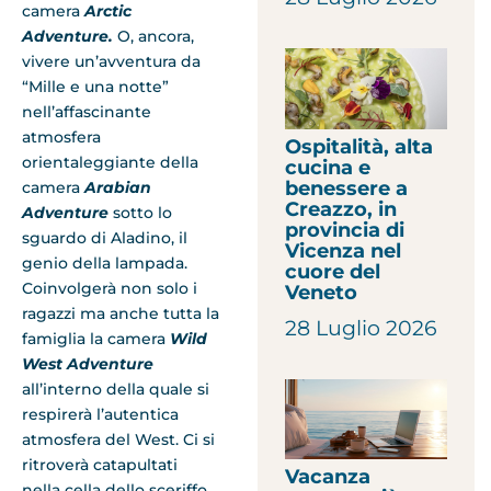
camera
Arctic
Adventure.
O, ancora,
vivere un’avventura da
“Mille e una notte”
nell’affascinante
atmosfera
Ospitalità, alta
orientaleggiante della
cucina e
benessere a
camera
Arabian
Creazzo, in
Adventure
sotto lo
provincia di
sguardo di Aladino, il
Vicenza nel
genio della lampada.
cuore del
Coinvolgerà non solo i
Veneto
ragazzi ma anche tutta la
28 Luglio 2026
famiglia la camera
Wild
West Adventure
all’interno della quale si
respirerà l’autentica
atmosfera del West. Ci si
ritroverà catapultati
Vacanza
nella cella dello sceriffo