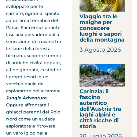
sviluppate per le
camere, ognuna ispirata
Viaggio tra le
ad un’area tematica del
malghe per
Parco. Sarà emozionante
conoscere
luoghi e sapori
lasciarsi pervadere dalla
della montagna
sensazione di trovarsi tra
le liane della foresta
3 Agosto 2026
birmana, scoprire templi
di antiche civiltà oppure,
a fine giornata, custodire
i propri tesori in un
vecchio baule da
Carinzia: il
esploratore nella camera
fascino
Jungle Adventure.
autentico
Oppure affrontare i
dell’Austria tra
ghiacci perenni del Polo
laghi alpini e
Nord come un audace
città ricche di
storia
esploratore e ritrovare
un vero igloo nella
28 Luglio 2026