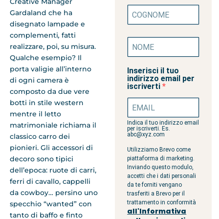
Creative Manager
Gardaland che ha
disegnato lampade e
complementi
,
fatti
realizzare, poi, su misura.
Qualche esempio? Il
porta valigie all’interno
Inserisci il tuo
indirizzo email per
di ogni camera è
iscriverti
composto da due vere
botti in stile western
mentre il letto
Indica il tuo indirizzo email
matrimoniale richiama il
per iscriverti. Es.
abc@xyz.com
classico carro dei
pionieri. Gli accessori di
Utilizziamo Brevo come
decoro sono tipici
piattaforma di marketing.
Inviando questo modulo,
dell’epoca: ruote di carri,
accetti che i dati personali
ferri di cavallo, cappelli
da te forniti vengano
da cowboy… persino uno
trasferiti a Brevo per il
trattamento in conformità
specchio “wanted” con
all'Informativa
tanto di baffo e finto