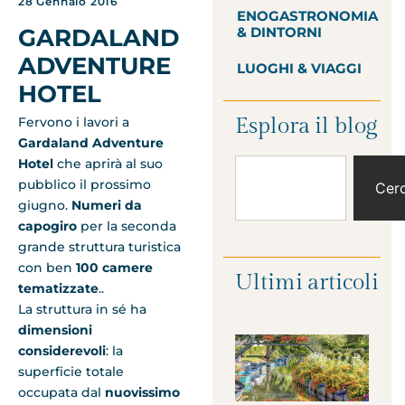
28 Gennaio 2016
ENOGASTRONOMIA
& DINTORNI
GARDALAND
ADVENTURE
LUOGHI & VIAGGI
HOTEL
Esplora il blog
Fervono i lavori a
Gardaland Adventure
Hotel
che aprirà al suo
pubblico il prossimo
Cer
giugno.
Numeri da
capogiro
per la seconda
grande struttura turistica
con ben
100 camere
Ultimi articoli
tematizzate
..
La struttura in sé ha
dimensioni
considerevoli
: la
superficie totale
occupata dal
nuovissimo