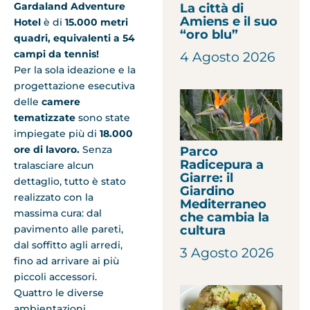
Gardaland Adventure
La città di
Amiens e il suo
Hotel
è di
15.000 metri
“oro blu”
quadri, equivalenti a 54
campi da tennis!
4 Agosto 2026
Per la sola ideazione e la
progettazione esecutiva
delle
camere
tematizzate
sono state
impiegate più di
18.000
ore di lavoro.
Senza
Parco
Radicepura a
tralasciare alcun
Giarre: il
dettaglio, tutto è stato
Giardino
realizzato con la
Mediterraneo
massima cura: dal
che cambia la
pavimento alle pareti,
cultura
dal soffitto agli arredi,
3 Agosto 2026
fino ad arrivare ai più
piccoli accessori.
Quattro le diverse
ambientazioni