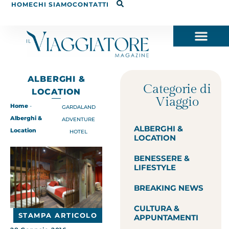
HOME
CHI SIAMO
CONTATTI
ALBERGHI &
Categorie di
LOCATION
Viaggio
Home
-
GARDALAND
Alberghi &
ADVENTURE
ALBERGHI &
Location
HOTEL
LOCATION
BENESSERE &
LIFESTYLE
BREAKING NEWS
CULTURA &
STAMPA ARTICOLO
APPUNTAMENTI