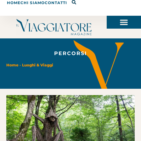
HOME
CHI SIAMO
CONTATTI
PERCORSI
Home
-
Luoghi & Viaggi