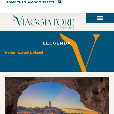
HOME
CHI SIAMO
CONTATTI
LEGGENDA
Home
-
Luoghi & Viaggi