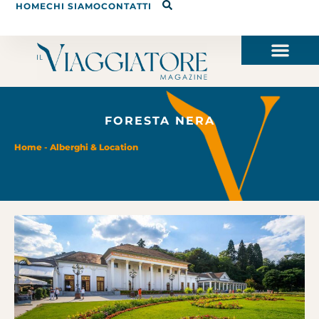
HOME
CHI SIAMO
CONTATTI
FORESTA NERA
Home
-
Alberghi & Location