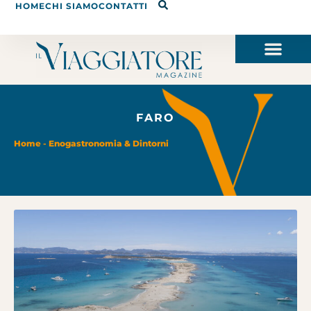
HOME
CHI SIAMO
CONTATTI
FARO
Home
-
Enogastronomia & Dintorni