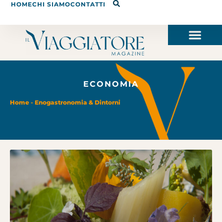
HOME
CHI SIAMO
CONTATTI
ECONOMIA
Home
-
Enogastronomia & Dintorni