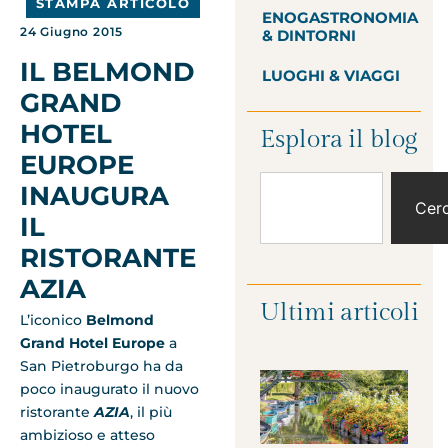
STAMPA ARTICOLO
ENOGASTRONOMIA
24 Giugno 2015
& DINTORNI
IL BELMOND
LUOGHI & VIAGGI
GRAND
HOTEL
Esplora il blog
EUROPE
INAUGURA
Cer
IL
RISTORANTE
AZIA
Ultimi articoli
L’iconico
Belmond
Grand Hotel Europe
a
San Pietroburgo ha da
poco inaugurato il nuovo
ristorante
AZIA
, il più
ambizioso e atteso