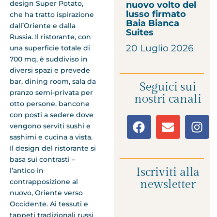
design Super Potato,
nuovo volto del
lusso firmato
che ha tratto ispirazione
Baia Bianca
dall’Oriente e dalla
Suites
Russia. Il ristorante, con
20 Luglio 2026
una superficie totale di
700 mq, è suddiviso in
diversi spazi e prevede
bar, dining room, sala da
Seguici sui
pranzo semi-privata per
nostri canali
otto persone, bancone
con posti a sedere dove
vengono serviti sushi e
sashimi e cucina a vista.
Il design del ristorante si
basa sui contrasti –
Iscriviti alla
l’antico in
contrapposizione al
newsletter
nuovo, Oriente verso
Occidente. Ai tessuti e
tappeti tradizionali russi