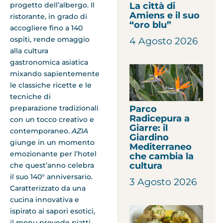
progetto dell’albergo. Il
La città di
Amiens e il suo
ristorante, in grado di
“oro blu”
accogliere fino a 140
ospiti, rende omaggio
4 Agosto 2026
alla cultura
gastronomica asiatica
mixando sapientemente
le classiche ricette e le
tecniche di
preparazione tradizionali
Parco
Radicepura a
con un tocco creativo e
Giarre: il
contemporaneo.
AZIA
Giardino
giunge in un momento
Mediterraneo
emozionante per l’hotel
che cambia la
cultura
che quest’anno celebra
il suo 140° anniversario.
3 Agosto 2026
Caratterizzato da una
cucina innovativa e
ispirato ai sapori esotici,
il menu prevede piatti