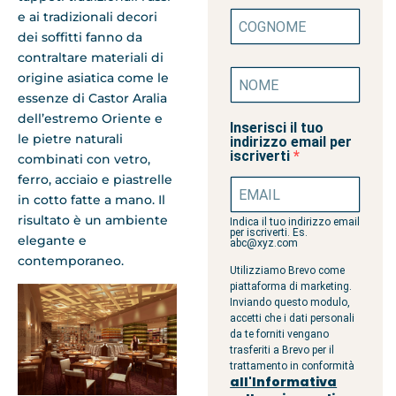
e ai tradizionali decori
dei soffitti fanno da
contraltare materiali di
origine asiatica come le
essenze di Castor Aralia
dell’estremo Oriente e
Inserisci il tuo
le pietre naturali
indirizzo email per
iscriverti
combinati con vetro,
ferro, acciaio e piastrelle
in cotto fatte a mano. Il
risultato è un ambiente
Indica il tuo indirizzo email
per iscriverti. Es.
elegante e
abc@xyz.com
contemporaneo.
Utilizziamo Brevo come
piattaforma di marketing.
Inviando questo modulo,
accetti che i dati personali
da te forniti vengano
trasferiti a Brevo per il
trattamento in conformità
all'Informativa