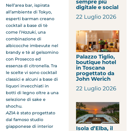
sempre più
Nell’area bar, ispirata
digitale e social
all’ambiente di Tokyo,
22 Luglio 2026
esperti barman creano
cocktail a base di tè
come l’
Hazuki
, una
combinazione di
albicocche imbevute nel
brandy e tè al gelsomino
Palazzo Tiglio,
con Prosecco ed
boutique hotel
essenza di citronella. Tra
in Toscana
le scelte vi sono cocktail
progettato da
John Werich
classici e alcuni a base di
liquori invecchiati in
22 Luglio 2026
botti di legno oltre a una
selezione di sake e
shochu.
AZIA
è stato progettato
dal famoso studio
giapponese di interior
Isola d’Elba, il