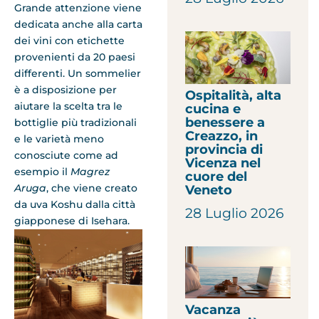
Grande attenzione viene
dedicata anche alla carta
dei vini con etichette
provenienti da 20 paesi
differenti. Un sommelier
è a disposizione per
Ospitalità, alta
aiutare la scelta tra le
cucina e
benessere a
bottiglie più tradizionali
Creazzo, in
e le varietà meno
provincia di
conosciute come ad
Vicenza nel
esempio il
Magrez
cuore del
Aruga
, che viene creato
Veneto
da uva Koshu dalla città
28 Luglio 2026
giapponese di Isehara.
Vacanza