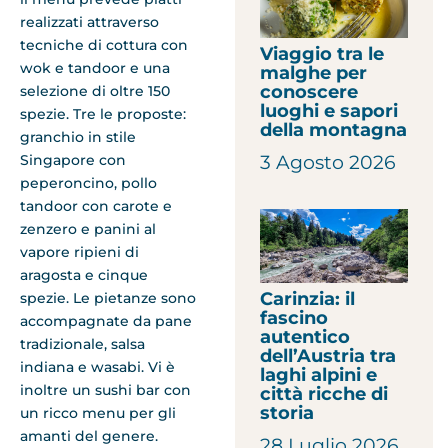
realizzati attraverso
tecniche di cottura con
Viaggio tra le
wok e tandoor e una
malghe per
conoscere
selezione di oltre 150
luoghi e sapori
spezie. Tre le proposte:
della montagna
granchio in stile
3 Agosto 2026
Singapore con
peperoncino, pollo
tandoor con carote e
zenzero e panini al
vapore ripieni di
aragosta e cinque
Carinzia: il
spezie. Le pietanze sono
fascino
accompagnate da pane
autentico
tradizionale, salsa
dell’Austria tra
indiana e wasabi. Vi è
laghi alpini e
inoltre un sushi bar con
città ricche di
storia
un ricco menu per gli
amanti del genere.
28 Luglio 2026