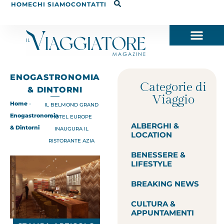
HOME
CHI SIAMO
CONTATTI
ENOGASTRONOMIA
Categorie di
& DINTORNI
Viaggio
Home
-
IL BELMOND GRAND
Enogastronomia
HOTEL EUROPE
ALBERGHI &
& Dintorni
INAUGURA IL
LOCATION
RISTORANTE AZIA
BENESSERE &
LIFESTYLE
BREAKING NEWS
CULTURA &
APPUNTAMENTI