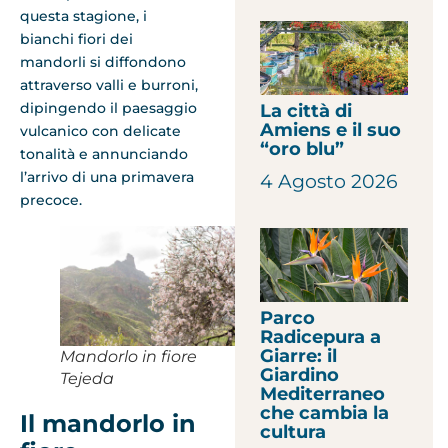
questa stagione, i
bianchi fiori dei
mandorli si diffondono
attraverso valli e burroni,
dipingendo il paesaggio
La città di
Amiens e il suo
vulcanico con delicate
“oro blu”
tonalità e annunciando
l’arrivo di una primavera
4 Agosto 2026
precoce.
Parco
Radicepura a
Giarre: il
Mandorlo in fiore
Giardino
Tejeda
Mediterraneo
che cambia la
Il mandorlo in
cultura