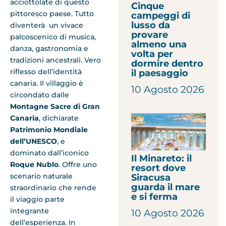
acciottolate di questo
Cinque
pittoresco paese. Tutto
campeggi di
lusso da
diventerà un vivace
provare
palcoscenico di musica,
almeno una
danza, gastronomia e
volta per
tradizioni ancestrali. Vero
dormire dentro
riflesso dell’identità
il paesaggio
canaria. Il villaggio è
10 Agosto 2026
circondato dalle
Montagne Sacre di Gran
Canaria
, dichiarate
Patrimonio Mondiale
dell’UNESCO
, e
dominato dall’iconico
Il Minareto: il
Roque Nublo
. Offre uno
resort dove
scenario naturale
Siracusa
guarda il mare
straordinario che rende
e si ferma
il viaggio parte
integrante
10 Agosto 2026
dell’esperienza. In