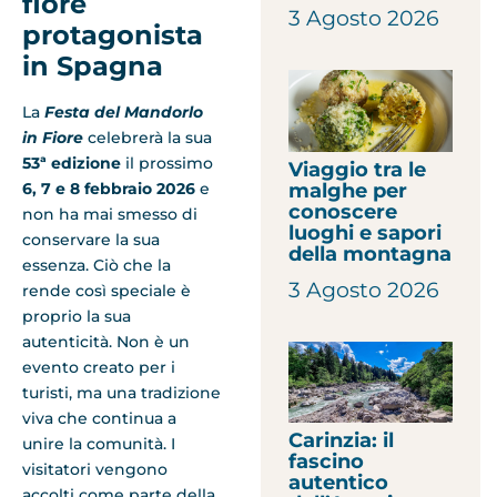
fiore
3 Agosto 2026
protagonista
in Spagna
La
Festa del Mandorlo
in Fiore
celebrerà la sua
53ª edizione
il prossimo
Viaggio tra le
malghe per
6, 7 e 8 febbraio
2026
e
conoscere
non ha mai smesso di
luoghi e sapori
conservare la sua
della montagna
essenza. Ciò che la
3 Agosto 2026
rende così speciale è
proprio la sua
autenticità. Non è un
evento creato per i
turisti, ma una tradizione
viva che continua a
Carinzia: il
unire la comunità. I
fascino
visitatori vengono
autentico
accolti come parte della