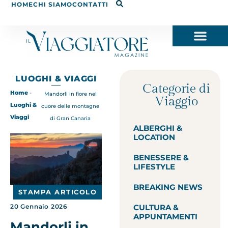
HOME
CHI SIAMO
CONTATTI
LUOGHI & VIAGGI
Categorie di
Home
-
Mandorli in fiore nel
Viaggio
Luoghi &
cuore delle montagne
Viaggi
di Gran Canaria
ALBERGHI &
LOCATION
BENESSERE &
LIFESTYLE
BREAKING NEWS
STAMPA ARTICOLO
CULTURA &
20 Gennaio 2026
APPUNTAMENTI
Mandorli in